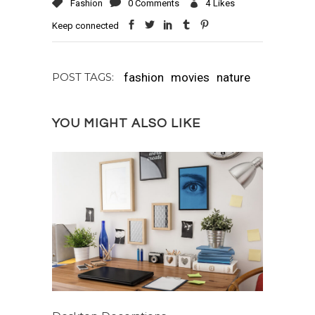
Fashion
0 Comments
4
Likes
Keep connected
fashion
movies
nature
POST TAGS:
YOU MIGHT ALSO LIKE