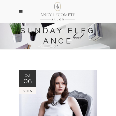
SUNDAY ELEG
ANCE
Oct
06
2015